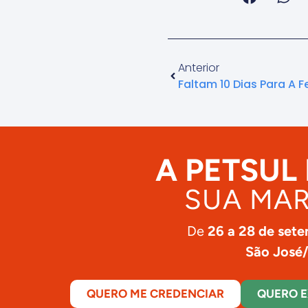
Anterior
A PETSUL
SUA MAR
De
26 a 28 de set
São José
QUERO ME CREDENCIAR
QUERO E