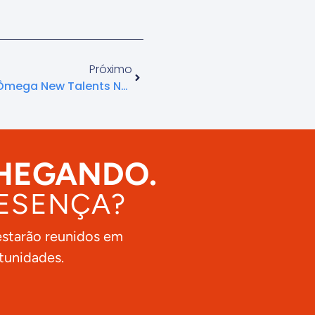
Próximo
1ª Edição Do Campeonato Ômega New Talents Na Petsul Brasil 2025 Foi Um Sucesso!
CHEGANDO.
RESENÇA?
estarão reunidos em
tunidades.