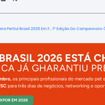
Faltam 10 Dias Para A Feira PetSul Brasil 2025 Em Florianópolis!
 BRASIL 2026 ESTÁ 
CA JÁ GHARANTIU P
embro,
os principais profissionais do mercado pet 
/SC
para três dias de negócios, networking e opor
XPOR EM 2026