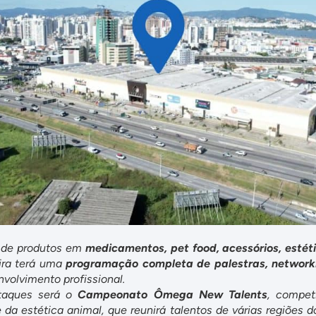
e de produtos em
medicamentos, pet food, acessórios, estét
eira terá uma
programação completa de palestras, network
volvimento profissional.
taques será o
Campeonato Ômega New Talents
, compet
e da estética animal, que reunirá talentos de várias regiões