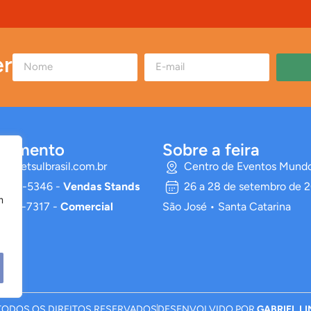
er
ndimento
Sobre a feira
o@petsulbrasil.com.br
Centro de Eventos Mund
.9105-5346 -
Vendas Stands
26 a 28 de setembro de 
m
.9132-7317 -
Comercial
São José • Santa Catarina
TODOS OS DIREITOS RESERVADOS
DESENVOLVIDO POR
GABRIEL L