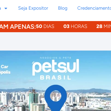
a
Seja Expositor
Blog
Credenciament
AM APENAS:
50
DIAS
03
HORAS
28
MI