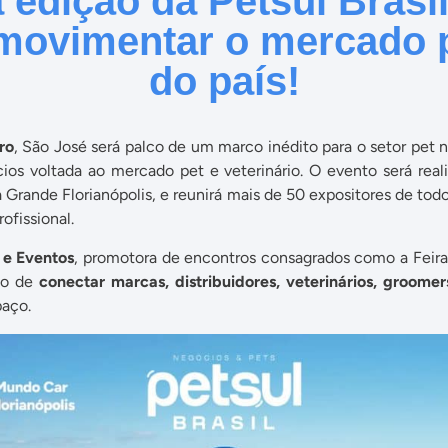
 edição da Petsul Brasil
movimentar o mercado p
do país!
ro
, São José será palco de um marco inédito para o setor pet n
cios voltada ao mercado pet e veterinário. O evento será rea
 Grande Florianópolis, e reunirá mais de 50 expositores de todo
fissional.
 e Eventos
, promotora de encontros consagrados como a Feira
to de
conectar marcas, distribuidores, veterinários, groomers,
aço.