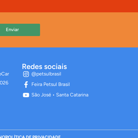
Enviar
Redes sociais
oCar
@petsulbrasil
2026
Feira Petsul Brasil
São José • Santa Catarina
INO
POLÍTICA DE PRIVACIDADE