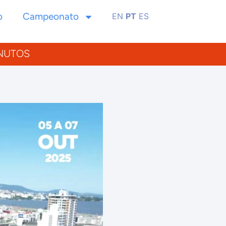
o
Campeonato
EN
PT
ES
NUTOS