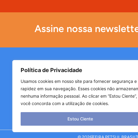
Assine nossa newslett
Links rápidos
Ate
Política de Privacidade
Home
contat
Usamos cookies em nosso site para fornecer segurança e
Sobre a feira
(48) 9
rapidez em sua navegação. Esses cookies não armazena
Seja um expositor
(48) 9
nenhuma informação pessoal. Ao clicar em “Estou Ciente”,
Blog
você concorda com a utilização de cookies.
Credenciamento
Inscrição campeonato
Estou Ciente
© 2026
FEIRA PETSUL BRASIL