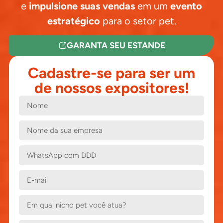
e
impulsione suas vendas
em um
evento
estratégico
para o setor pet.
GARANTA SEU ESTANDE
Cadastre-se para ser um
de nossos expositores!